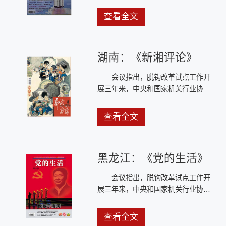
商会党建工作取得显著成效，为推进
脱钩行业协会商会各项事业持续健康
查看全文
发展提供了坚强保证。中央和国家机
关各行业协会商会党组织和广大党员
要以习近平新时代中国特色社会主义
湖南：《新湘评论》
思想为指导，增强“四个意识”、坚定
“四个自信”，做到“两个维护”，以党的
会议指出，脱钩改革试点工作开
政治建设为统领，巩固深化“两个全覆
展三年来，中央和国家机关行业协会
盖”成果，全面提升党建工作质量，以
商会党建工作取得显著成效，为推进
优异成绩迎接新中国成立70周年。
脱钩行业协会商会各项事业持续健康
查看全文
发展提供了坚强保证。中央和国家机
关各行业协会商会党组织和广大党员
要以习近平新时代中国特色社会主义
黑龙江：《党的生活》
思想为指导，增强“四个意识”、坚定
“四个自信”，做到“两个维护”，以党的
会议指出，脱钩改革试点工作开
政治建设为统领，巩固深化“两个全覆
展三年来，中央和国家机关行业协会
盖”成果，全面提升党建工作质量，以
商会党建工作取得显著成效，为推进
优异成绩迎接新中国成立70周年。
脱钩行业协会商会各项事业持续健康
查看全文
发展提供了坚强保证。中央和国家机