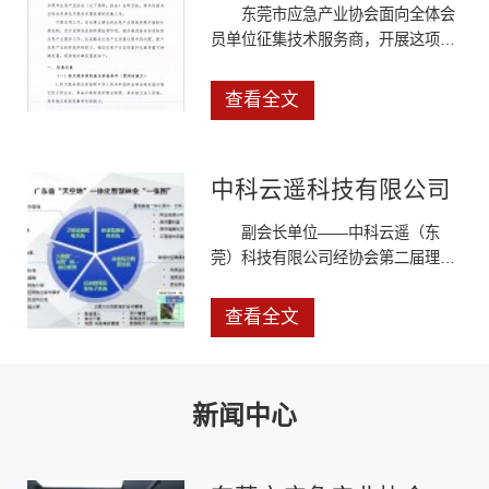
东莞市应急产业协会面向全体会
员单位征集技术服务商，开展这项工
作，旨在建立健全的应急产业领域供
需对接的长效机制，充分发挥协会的
查看全文
桥梁纽带作用，稳步推进落实实质性
的应急产业服务工作，切实解决应急
产业发展过程中的问题，提升应急产
中科云遥科技有限公司
业的有效供给能力，推动应急产业实
现集约化高质量可持续发展。
副会长单位——中科云遥（东
莞）科技有限公司经协会第二届理事
会第六次会议审议，我会同意中科云
遥（东莞）科技有限公司加入理事
查看全文
会，成为我会第二届副会长单位。中
科云遥（东莞）科技有限公司是中科
院空天院的产业化公司，致力于打通
时空大数据应用“最后一公里”。团队
新闻中心
成员来自中国科学院空天院和北京大
学，公司长期与北京