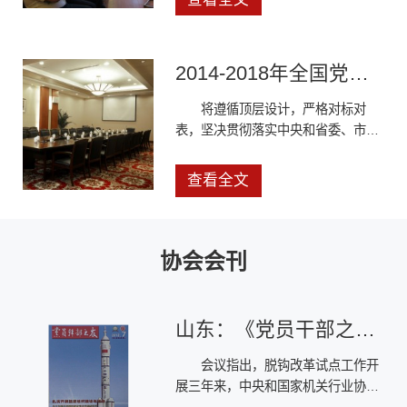
研，并在人民网全媒体播控中心听取
人民网总裁叶蓁蓁的讲解，还就媒体
融合发展进行讨论。中共中央总书记
2014-2018年全国党员教育培训工作规划（2014年6月23日）
习近平发表了重要讲话，人民网特意
摘取十大“金句”，供网友阅读。1、推
将遵循顶层设计，严格对标对
动媒体融合发
表，坚决贯彻落实中央和省委、市委
关于深化市县机构改革的决策部署，
不折不扣落实好区级机构改革任务，
查看全文
努力构建系统完备、科学规范、运行
高效、符合端州特点的机构职能体
系，同时加强组织领导，严明纪律要
求，确保如期高质量完成改革任务。
协会会刊
山东：《党员干部之友》
会议指出，脱钩改革试点工作开
展三年来，中央和国家机关行业协会