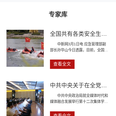
专家库
全国共有各类安全生产应急救援专业队伍7.2万余人
中新网3月1日电 应急管理部副
部长孙华山今日透露，目前，全国已
有各类安全生产应急救援专业队伍
1000余支共计7.2万余人，在多次重
查看全文
特大事故灾难救援中发挥了专业骨干
作用。国新办3月1日举行国务院政策
例行吹风会，请应急管理部副部长孙
中共中央关于在全党深入开展党的群众路线教育实践活动的意见
华山和司法部有关负责人介绍《生产
安全事故应急条例》有关情况，并答
中共中央政治局就全媒体时代和
记者问。会上，应急管
媒体融合发展举行第十二次集体学
习，在习近平带领下，中共中央政治
局同志来到人民日报社新媒体大厦调
查看全文