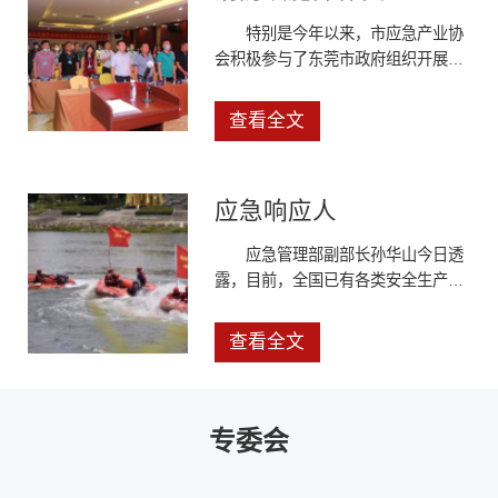
特别是今年以来，市应急产业协
会积极参与了东莞市政府组织开展的
灾害风险评估应急心理能力建设评价
的双评活动，参加到双评课题组中，
查看全文
参与编制了东莞市自然灾害安全生产
评估手册，参与编制了东莞市风险管
理与应急能力建设季度报告的编辑工
应急响应人
作，参与到东莞市月度城市运行风险
分析的工作之中，为全市应急系统提
应急管理部副部长孙华山今日透
供智库服务和技术支撑
露，目前，全国已有各类安全生产应
急救援专业队伍1000余支共计7.2万
余人，在多次重特大事故灾难救援中
查看全文
发挥了专业骨干作用。
专委会